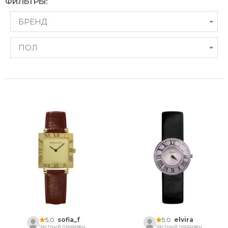
ФИЛЬТРЫ:
БРЕНД
ПОЛ
5.0
sofia_f
5.0
elvira
Частный продавец
Частный продавец