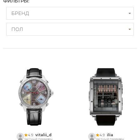
ФИЛЬТРЫ:
БРЕНД
ПОЛ
4.9
vitalii_d
4.9
ilia
Частный продавец
Частный продавец