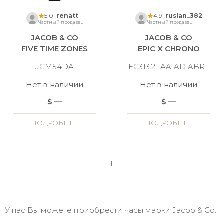
5.0
renatt
4.9
ruslan_382
Частный продавец
Частный продавец
JACOB & CO
JACOB & CO
FIVE TIME ZONES
EPIC X CHRONO
JCM54DA
EC313.21.AA.AD.ABRUA
Нет в наличии
Нет в наличии
$ —
$ —
ПОДРОБНЕЕ
ПОДРОБНЕЕ
1
У нас Вы можете приобрести часы марки Jacob & Co.