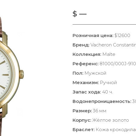
$ —
Розничная цена:
$12600
Бренд:
Vacheron Constanti
Коллекция:
Malte
Референс:
81000/000J-91
Пол:
Мужской
Механизм:
Ручной
Запас хода:
40 ч.
Водонепроницаемость:
3
Размер:
36 мм
Корпус:
Жёлтое золото
Браслет:
Кожа крокодила