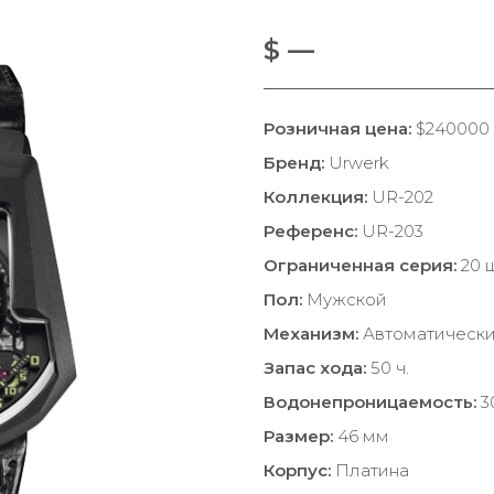
$ —
Розничная цена:
$240000
Бренд:
Urwerk
Коллекция:
UR-202
Референс:
UR-203
Ограниченная серия:
20 ш
Пол:
Мужской
Механизм:
Автоматическ
Запас хода:
50 ч.
Водонепроницаемость:
3
Размер:
46 мм
Корпус:
Платина