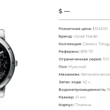
$ —
Розничная цена:
$134500
Бренд:
Ulysse Nardin
Коллекция:
Classico Trilogy
Референс:
839-70
Ограниченная серия:
100 
Пол:
Мужской
Механизм:
Автоматическ
Запас хода:
42 ч.
Водонепроницаемость:
3
Размер:
41 мм
Корпус:
Платина