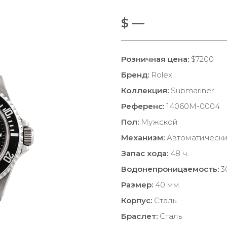
$ —
Розничная цена:
$7200
Бренд:
Rolex
Коллекция:
Submariner
Референс:
14060M-0004
Пол:
Мужской
Механизм:
Автоматическ
Запас хода:
48 ч.
Водонепроницаемость:
3
Размер:
40 мм
Корпус:
Сталь
Браслет:
Сталь