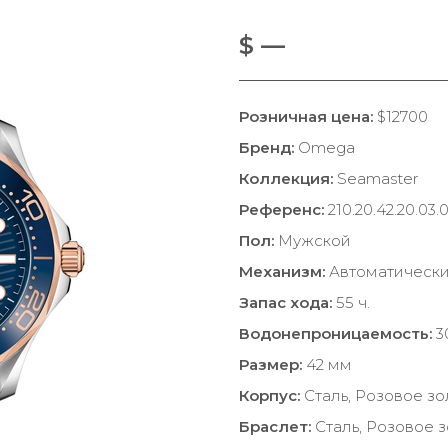
$ —
Розничная цена:
$12700
Бренд:
Omega
Коллекция:
Seamaster
Референс:
210.20.42.20.03.
Пол:
Мужской
Механизм:
Автоматическ
Запас хода:
55 ч.
Водонепроницаемость:
3
Размер:
42 мм
Корпус:
Сталь, Розовое зо
Браслет:
Сталь, Розовое 