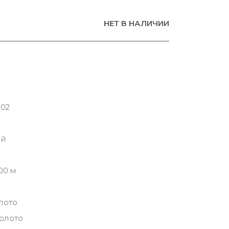
НЕТ В НАЛИЧИИ
002
ий
00 м
лото
золото