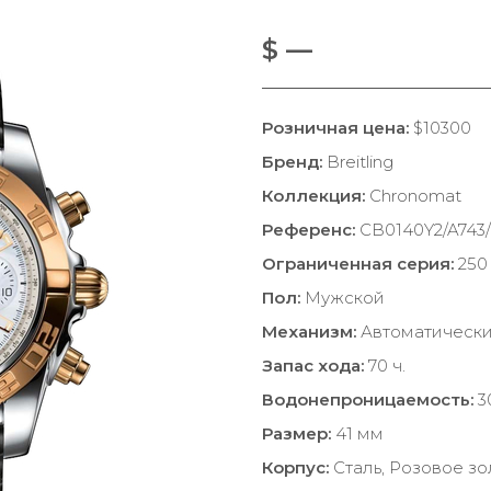
$ —
Розничная цена:
$10300
Бренд:
Breitling
Коллекция:
Chronomat
Референс:
CB0140Y2/A743
Ограниченная серия:
250 
Пол:
Мужской
Механизм:
Автоматическ
Запас хода:
70 ч.
Водонепроницаемость:
3
Размер:
41 мм
Корпус:
Сталь, Розовое зо