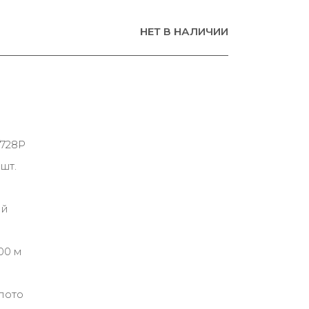
НЕТ В НАЛИЧИИ
/728P
шт.
ий
00 м
лото